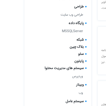
ویر
طراحی
عت،
طراحی وب سایت
پایگاه داده
MSSQLServer
شبکه
بلاک چین
امه
سئو
صول
پایتون
نیز
سیستم های مدیریت محتوا
وردپرس
وبینار
وب
سیستم عامل
های