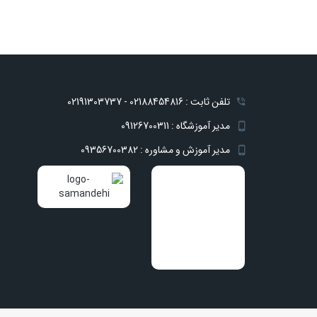
تلفن ثابت : 02188454816 - 02191303737
مدیر آموزشگاه : 09126700311
مدیر آموزش و مشاوره : 09356700382