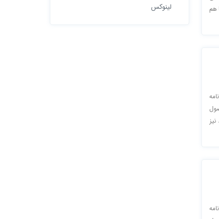
لینوکس
 هم
امه
صول
نیز
امه