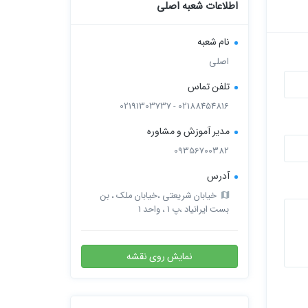
اطلاعات شعبه اصلی
نام شعبه
اصلی
تلفن تماس
02188454816 - 02191303737
مدیر آموزش و مشاوره
09356700382
آدرس
خیابان شریعتی ،خیابان ملک ، بن
بست ایرانیاد ،پ ۱ ، واحد 1
نمایش روی نقشه