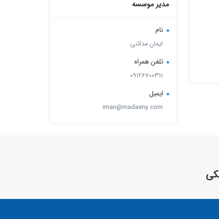
مدیر موسسه
نام
ایمان مدائنی
تلفن همراه
09126700311
ایمیل
iman@madaeny.com
یکی