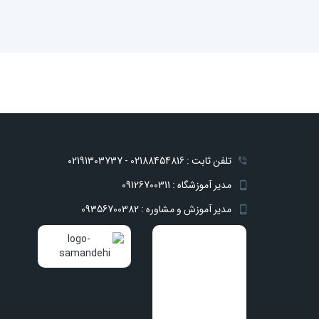
تلفن ثابت : 02188454816 - 02191303737
مدیر آموزشگاه : 09126700311
مدیر آموزش و مشاوره : 09356700382