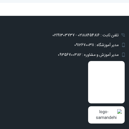
تلفن ثابت : 02188454816 - 02191303737
مدیر آموزشگاه : 09126700311
مدیر آموزش و مشاوره : 09356700382