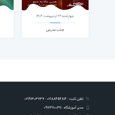
چهارشنبه 24 اردیبهشت 1404
جذب مدرس
تلفن ثابت : 02188454816 - 02191303737
مدیر آموزشگاه : 09126700311