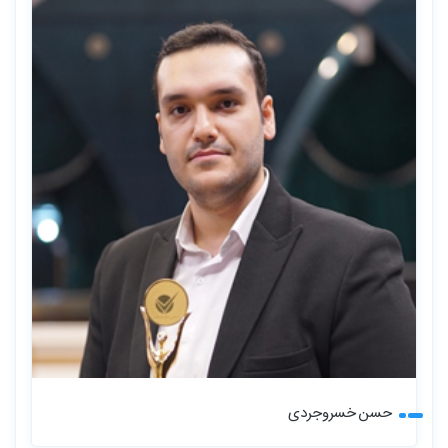
حسن خسروجردی