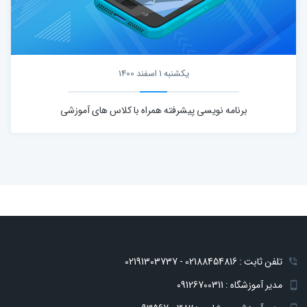
یکشنبه 1 اسفند 1400
برنامه نویسی پیشرفته همراه با کلاس های آموزشی
تلفن ثابت : 02188454816 - 02191303737
مدیر آموزشگاه : 09126700311