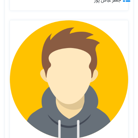
جعفر عباس پور