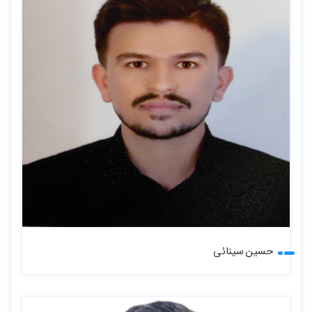
حسین سینائی