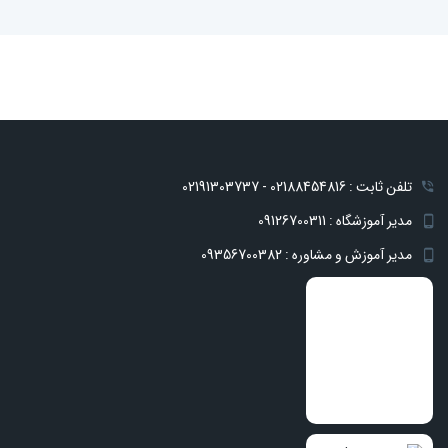
تلفن ثابت : 02188454816 - 02191303737
مدیر آموزشگاه : 09126700311
مدیر آموزش و مشاوره : 09356700382