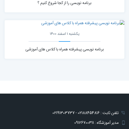
برنامه نویسی را از کجا شروع کنیم ؟
یکشنبه 1 اسفند 1400
برنامه نویسی پیشرفته همراه با کلاس های آموزشی
تلفن ثابت : 02188454816 - 02191303737
مدیر آموزشگاه : 09126700311