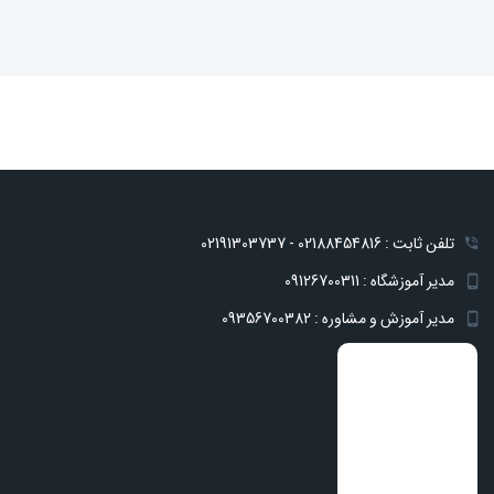
تلفن ثابت : 02188454816 - 02191303737
مدیر آموزشگاه : 09126700311
مدیر آموزش و مشاوره : 09356700382