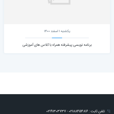
یکشنبه 1 اسفند 1400
برنامه نویسی پیشرفته همراه با کلاس های آموزشی
تلفن ثابت : 02188454816 - 02191303737