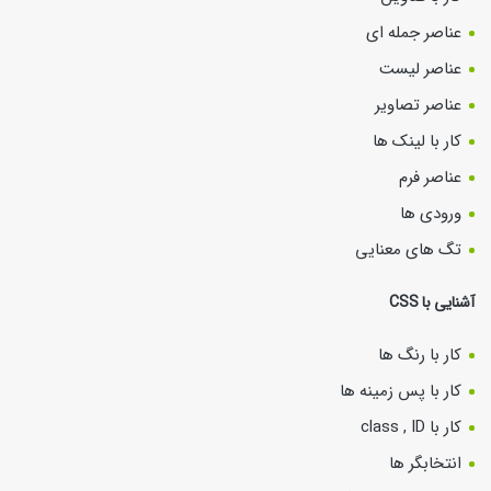
عناصر جمله ای
عناصر لیست
عناصر تصاویر
کار با لینک ها
عناصر فرم
ورودی ها
تگ های معنایی
آشنایی با CSS
کار با رنگ ها
کار با پس زمینه ها
کار با class , ID
انتخابگر ها